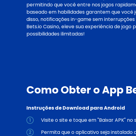
permitindo que você entre nos jogos rapidam
baseado em habilidades garantem que você jo
disso, notificações in-game sem interrupçõ
Bets.io Casino, eleve sua experiência de jog
possibilidades ilimitadas!
Como Obter o App Be
Instruções de Download para Android
Visite o site e toque em "Baixar APK" no 
Permita que o aplicativo seja instalad