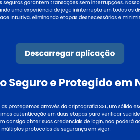
das seguros garantem transações sem interrupções. Nosso 
do uma experiência de jogo ininterrupta em todos os dis
rface intuitiva, eliminando etapas desnecessárias e mini
Descarregar aplicação
o Seguro e Protegido em 
 as protegemos através da criptografia SSL, um sólido 
mos autenticação em duas etapas para verificar sua ide
guém consiga obter suas credenciais de login, não poderá
 múltiplos protocolos de segurança em vigor.