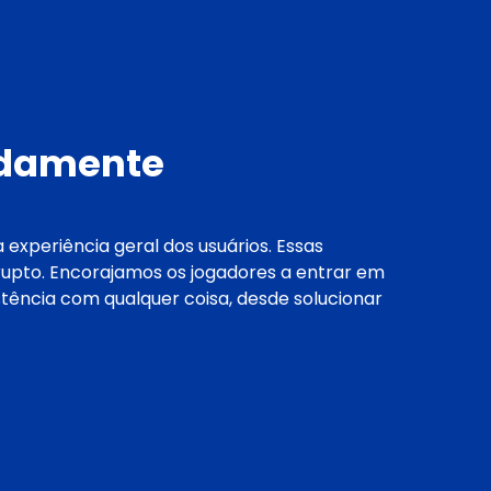
idamente
xperiência geral dos usuários. Essas
rupto. Encorajamos os jogadores a entrar em
stência com qualquer coisa, desde solucionar