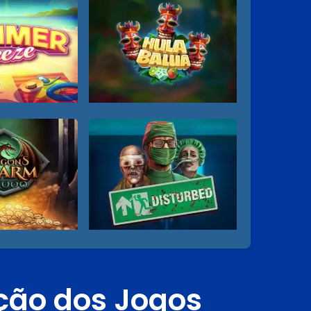
ução dos Jogos